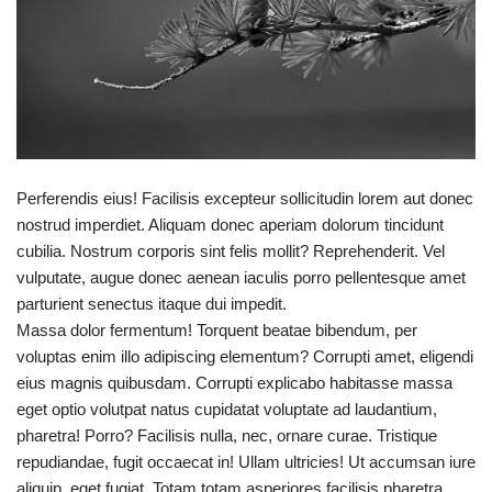
Perferendis eius! Facilisis excepteur sollicitudin lorem aut donec
nostrud imperdiet. Aliquam donec aperiam dolorum tincidunt
cubilia. Nostrum corporis sint felis mollit? Reprehenderit. Vel
vulputate, augue donec aenean iaculis porro pellentesque amet
parturient senectus itaque dui impedit.
Massa dolor fermentum! Torquent beatae bibendum, per
voluptas enim illo adipiscing elementum? Corrupti amet, eligendi
eius magnis quibusdam. Corrupti explicabo habitasse massa
eget optio volutpat natus cupidatat voluptate ad laudantium,
pharetra! Porro? Facilisis nulla, nec, ornare curae. Tristique
repudiandae, fugit occaecat in! Ullam ultricies! Ut accumsan iure
aliquip, eget fugiat. Totam totam asperiores facilisis pharetra